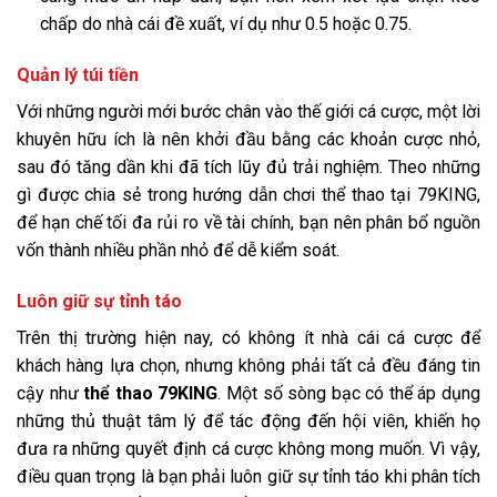
chấp do nhà cái đề xuất, ví dụ như 0.5 hoặc 0.75.
Quản lý túi tiền
Với những người mới bước chân vào thế giới cá cược, một lời
khuyên hữu ích là nên khởi đầu bằng các khoản cược nhỏ,
sau đó tăng dần khi đã tích lũy đủ trải nghiệm. Theo những
gì được chia sẻ trong hướng dẫn chơi thể thao tại 79KING,
để hạn chế tối đa rủi ro về tài chính, bạn nên phân bổ nguồn
vốn thành nhiều phần nhỏ để dễ kiểm soát.
Luôn giữ sự tỉnh táo
Trên thị trường hiện nay, có không ít nhà cái cá cược để
khách hàng lựa chọn, nhưng không phải tất cả đều đáng tin
cậy như
thể thao 79KING
. Một số sòng bạc có thể áp dụng
những thủ thuật tâm lý để tác động đến hội viên, khiến họ
đưa ra những quyết định cá cược không mong muốn. Vì vậy,
điều quan trọng là bạn phải luôn giữ sự tỉnh táo khi phân tích