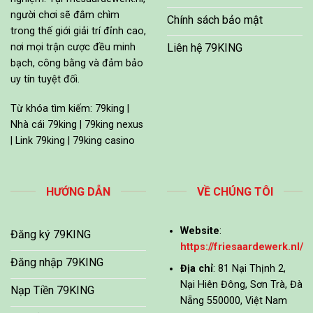
người chơi sẽ đắm chìm
Chính sách bảo mật
trong thế giới giải trí đỉnh cao,
Liên hệ 79KING
nơi mọi trận cược đều minh
bạch, công bằng và đảm bảo
uy tín tuyệt đối.
Từ khóa tìm kiếm: 79king |
Nhà cái 79king | 79king nexus
| Link 79king | 79king casino
HƯỚNG DẪN
VỀ CHÚNG TÔI
Website
:
Đăng ký 79KING
https://friesaardewerk.nl/
Đăng nhập 79KING
Địa chỉ
: 81 Nại Thịnh 2,
Nại Hiên Đông, Sơn Trà, Đà
Nạp Tiền 79KING
Nẵng 550000, Việt Nam