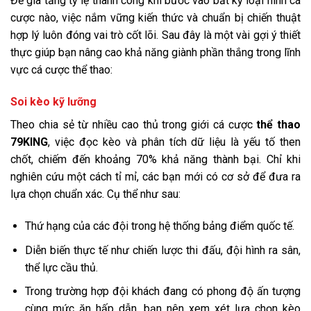
Để gia tăng tỷ lệ thành công khi bước vào bất kỳ loại hình cá
cược nào, việc nắm vững kiến thức và chuẩn bị chiến thuật
hợp lý luôn đóng vai trò cốt lõi. Sau đây là một vài gợi ý thiết
thực giúp bạn nâng cao khả năng giành phần thắng trong lĩnh
vực cá cược thể thao:
Soi kèo kỹ lưỡng
Theo chia sẻ từ nhiều cao thủ trong giới cá cược
thể thao
79KING
, việc đọc kèo và phân tích dữ liệu là yếu tố then
chốt, chiếm đến khoảng 70% khả năng thành bại. Chỉ khi
nghiên cứu một cách tỉ mỉ, các bạn mới có cơ sở để đưa ra
lựa chọn chuẩn xác. Cụ thể như sau:
Thứ hạng của các đội trong hệ thống bảng điểm quốc tế.
Diễn biến thực tế như chiến lược thi đấu, đội hình ra sân,
thể lực cầu thủ.
Trong trường hợp đội khách đang có phong độ ấn tượng
cùng mức ăn hấp dẫn, bạn nên xem xét lựa chọn kèo