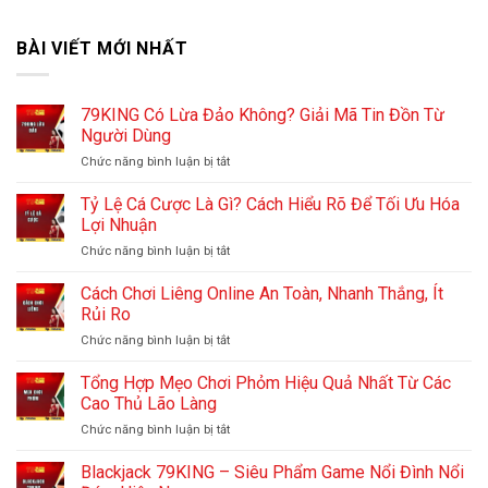
BÀI VIẾT MỚI NHẤT
79KING Có Lừa Đảo Không? Giải Mã Tin Đồn Từ
Người Dùng
Chức năng bình luận bị tắt
ở
79KING
Có
Tỷ Lệ Cá Cược Là Gì? Cách Hiểu Rõ Để Tối Ưu Hóa
Lừa
Lợi Nhuận
Đảo
Chức năng bình luận bị tắt
ở
Không?
Tỷ
Giải
Lệ
Cách Chơi Liêng Online An Toàn, Nhanh Thắng, Ít
Mã
Cá
Tin
Rủi Ro
Cược
Đồn
Chức năng bình luận bị tắt
ở
Là
Từ
Cách
Gì?
Người
Chơi
Tổng Hợp Mẹo Chơi Phỏm Hiệu Quả Nhất Từ Các
Cách
Dùng
Liêng
Hiểu
Cao Thủ Lão Làng
Online
Rõ
Chức năng bình luận bị tắt
ở
An
Để
Tổng
Toàn,
Tối
Hợp
Blackjack 79KING – Siêu Phẩm Game Nổi Đình Nổi
Nhanh
Ưu
Mẹo