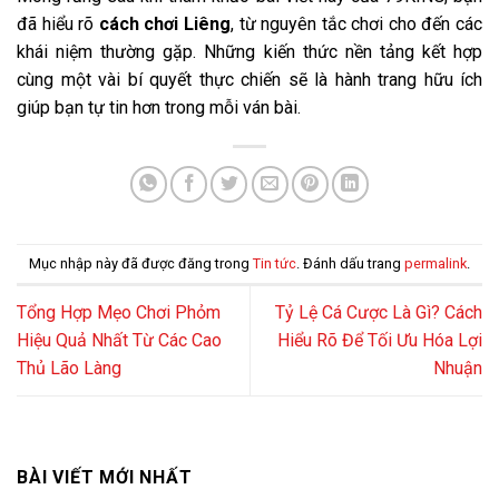
đã hiểu rõ
cách chơi Liêng
, từ nguyên tắc chơi cho đến các
khái niệm thường gặp. Những kiến thức nền tảng kết hợp
cùng một vài bí quyết thực chiến sẽ là hành trang hữu ích
giúp bạn tự tin hơn trong mỗi ván bài.
Mục nhập này đã được đăng trong
Tin tức
. Đánh dấu trang
permalink
.
Tổng Hợp Mẹo Chơi Phỏm
Tỷ Lệ Cá Cược Là Gì? Cách
Hiệu Quả Nhất Từ Các Cao
Hiểu Rõ Để Tối Ưu Hóa Lợi
Thủ Lão Làng
Nhuận
BÀI VIẾT MỚI NHẤT