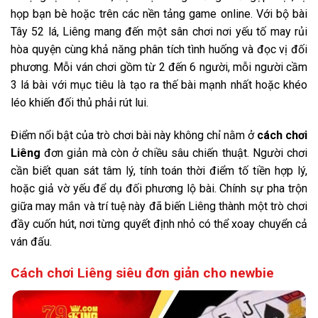
họp bạn bè hoặc trên các nền tảng game online. Với bộ bài
Tây 52 lá, Liêng mang đến một sân chơi nơi yếu tố may rủi
hòa quyện cùng khả năng phân tích tình huống và đọc vị đối
phương. Mỗi ván chơi gồm từ 2 đến 6 người, mỗi người cầm
3 lá bài với mục tiêu là tạo ra thế bài mạnh nhất hoặc khéo
léo khiến đối thủ phải rút lui.
Điểm nổi bật của trò chơi bài này không chỉ nằm ở
cách chơi
Liêng
đơn giản mà còn ở chiều sâu chiến thuật. Người chơi
cần biết quan sát tâm lý, tính toán thời điểm tố tiền hợp lý,
hoặc giả vờ yếu để dụ đối phương lộ bài. Chính sự pha trộn
giữa may mắn và trí tuệ này đã biến Liêng thành một trò chơi
đầy cuốn hút, nơi từng quyết định nhỏ có thể xoay chuyển cả
ván đấu.
Cách chơi Liêng siêu đơn giản cho newbie