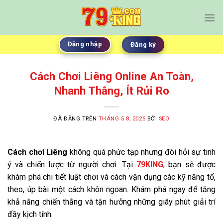
Chuyển
đến
nội
dung
Đăng nhập
Đăng ký
Cách Chơi Liêng Online An Toàn,
Nhanh Thắng, Ít Rủi Ro
ĐÃ ĐĂNG TRÊN
THÁNG 5 8, 2025
BỞI
SEO
Cách chơi Liêng
không quá phức tạp nhưng đòi hỏi sự tinh
ý và chiến lược từ người chơi. Tại
79KING
, bạn sẽ được
khám phá chi tiết luật chơi và cách vận dụng các kỹ năng tố,
theo, úp bài một cách khôn ngoan. Khám phá ngay để tăng
khả năng chiến thắng và tận hưởng những giây phút giải trí
đầy kịch tính.