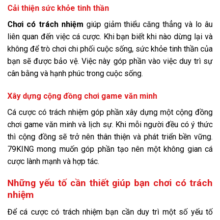
Cải thiện sức khỏe tinh thần
Chơi có trách nhiệm
giúp giảm thiểu căng thẳng và lo âu
liên quan đến việc cá cược. Khi bạn biết khi nào dừng lại và
không để trò chơi chi phối cuộc sống, sức khỏe tinh thần của
bạn sẽ được bảo vệ. Việc này góp phần vào việc duy trì sự
cân bằng và hạnh phúc trong cuộc sống.
Xây dựng cộng đồng chơi game văn minh
Cá cược có trách nhiệm góp phần xây dựng một cộng đồng
chơi game văn minh và lịch sự. Khi mỗi người đều có ý thức
thì cộng đồng sẽ trở nên thân thiện và phát triển bền vững.
79KING mong muốn góp phần tạo nên một không gian cá
cược lành mạnh và hợp tác.
Những yếu tố cần thiết giúp bạn chơi có trách
nhiệm
Để cá cược có trách nhiệm bạn cần duy trì một số yếu tố