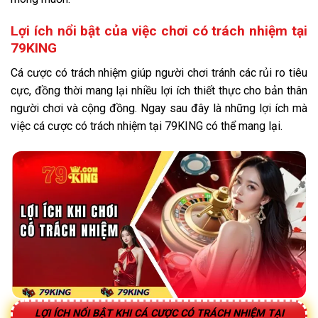
Lợi ích nổi bật của việc chơi có trách nhiệm tại
79KING
Cá cược có trách nhiệm giúp người chơi tránh các rủi ro tiêu
cực, đồng thời mang lại nhiều lợi ích thiết thực cho bản thân
người chơi và cộng đồng. Ngay sau đây là những lợi ích mà
việc cá cược có trách nhiệm tại 79KING có thể mang lại.
LỢI ÍCH NỔI BẬT KHI CÁ CƯỢC CÓ TRÁCH NHIỆM TẠI