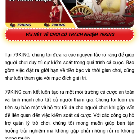
VÀI NÉT VỀ CHƠI CÓ TRÁCH NHIỆM 79KING
Tại 79KING, chúng tôi đưa ra các nguyên tắc rõ ràng để giúp
người chơi duy trì sự kiểm soát trong quá trình cá cược. Bao
gồm việc đặt ra giới hạn về tiền bạc và thời gian chơi, cũng
như luôn tham gia với mục đích giải trí.
79KING cam kết luôn tạo ra một môi trường cá cược an toàn
và lành mạnh cho tất cả người tham gia. Chúng tôi luôn ưu
tiên sự bảo mật và hỗ trợ tối đa cho người chơi khi gặp vấn
đề liên quan đến việc kiểm soát cá cược. Với các công cụ hỗ
trợ quản lý trò chơi, chúng tôi mong muốn giúp bạn tận
hưởng trải nghiệm mà không gặp phải những rủi ro không
mong muốn.