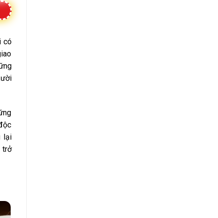
Luật
Nay
Chơi
Và
Cẩm
Nang
i có
Cá
giao
Cược
hững
gười
hững
 độc
 lại
 trở