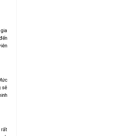
 gia
 đến
viên
 Mức
g sẽ
minh
 rất