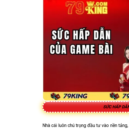
SỨC HẤP DẪN
Nhà cái luôn chú trọng đầu tư vào nền tảng