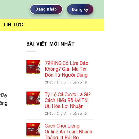
Đăng nhập
Đăng ký
TIN TỨC
BÀI VIẾT MỚI NHẤT
79KING Có Lừa Đảo
Không? Giải Mã Tin
Đồn Từ Người Dùng
Chức năng bình luận bị tắt
ở
79KING
Có
Tỷ Lệ Cá Cược Là Gì?
 đầy
Lừa
Cách Hiểu Rõ Để Tối
công
Đảo
Ưu Hóa Lợi Nhuận
Không?
Chức năng bình luận bị tắt
ở
Giải
Tỷ
Mã
Lệ
Tin
Cách Chơi Liêng
Cá
Đồn
Online An Toàn, Nhanh
Cược
Từ
Thắng, Ít Rủi Ro