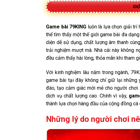
GIỚ
Game bài 79KING
luôn là lựa chọn giải tr
thể tìm thấy một thế giới game bài đa dạng 
diện dễ sử dụng, chất lượng âm thanh cùn
trải nghiệm mượt mà.
Nhà cái này không n
đều cảm thấy hài lòng, thỏa mãn khi tham gi
Với kinh nghiệm lâu năm trong ngành, 79K
game bài tại đây không chỉ giữ lại những 
đáo, tạo cảm giác mới mẻ cho người chơi
dịch vụ chất lượng cao
.
Chính vì vậy,
game
thành lựa chọn hàng đầu của cộng đồng cá 
Những lý do người chơi n