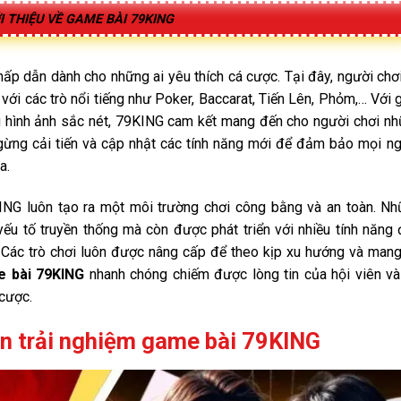
I THIỆU VỀ GAME BÀI 79KING
í hấp dẫn dành cho những ai yêu thích cá cược. Tại đây, người chơ
với các trò nổi tiếng như Poker, Baccarat, Tiến Lên, Phỏm,… Với 
g hình ảnh sắc nét, 79KING cam kết mang đến cho người chơi n
gừng cải tiến và cập nhật các tính năng mới để đảm bảo mọi n
a.
ING luôn tạo ra một môi trường chơi công bằng và an toàn. N
yếu tố truyền thống mà còn được phát triển với nhiều tính năng
.
Các trò chơi luôn được nâng cấp để theo kịp xu hướng và mang
 bài 79KING
nhanh chóng chiếm được lòng tin của hội viên và
cược.
ên trải nghiệm game bài 79KING