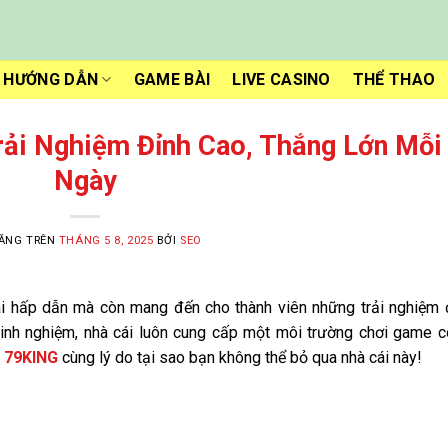
HƯỚNG DẪN
GAME BÀI
LIVE CASINO
THỂ THAO
ải Nghiệm Đỉnh Cao, Thắng Lớn Mỗi
Ngày
ĂNG TRÊN
THÁNG 5 8, 2025
BỞI
SEO
ài hấp dẫn mà còn mang đến cho thành viên những trải nghiệm
 kinh nghiệm, nhà cái luôn cung cấp một môi trường chơi game 
i
79KING
cùng lý do tại sao bạn không thể bỏ qua nhà cái này!