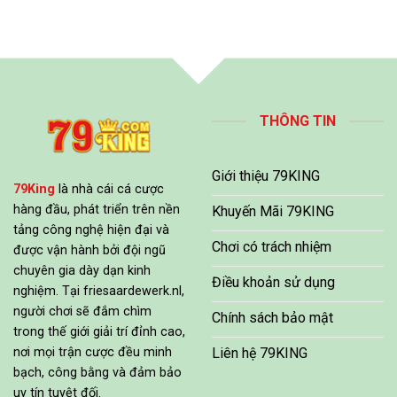
Roulette
Game
Cao
79KING
Nổi
Thủ
–
Đình
Lão
Chia
Nổi
Làng
Sẻ
Đám
Luật
Hiện
Chơi
Nay
Và
THÔNG TIN
Cẩm
Nang
Cá
Giới thiệu 79KING
Cược
79King
là nhà cái cá cược
hàng đầu, phát triển trên nền
Khuyến Mãi 79KING
tảng công nghệ hiện đại và
Chơi có trách nhiệm
được vận hành bởi đội ngũ
chuyên gia dày dạn kinh
Điều khoản sử dụng
nghiệm. Tại friesaardewerk.nl,
người chơi sẽ đắm chìm
Chính sách bảo mật
trong thế giới giải trí đỉnh cao,
Liên hệ 79KING
nơi mọi trận cược đều minh
bạch, công bằng và đảm bảo
uy tín tuyệt đối.