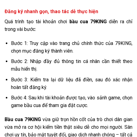
Đă
n
g k
ý
n
ha
n
h
gọn, t
h
ao
tá
c
dễ
t
hực
hiện
Quá trình tạo tài khoản chơi
bầu cua 79KING
diễn ra chỉ
trong vài bước:
Bước 1: Truy cập vào trang chủ chính thức của 79KING,
chọn mục đăng ký thành viên.
Bước 2: Nhập đầy đủ thông tin cá nhân cần thiết theo
mẫu hiển thị.
Bước 3: Kiểm tra lại dữ liệu đã điền, sau đó xác nhận
hoàn tất đăng ký.
Bước 4: Sau khi tài khoản được tạo, vào sảnh game, chọn
game bầu cua để tham gia đặt cược.
Bầu cua 79KING
vừa giữ trọn hồn cốt của trò chơi dân gian
vừa mở ra cơ hội kiếm tiền thật siêu dễ cho mọi người. Sân
chơi uy tín, bảo mật tuyệt đối, giao dịch nhanh chóng – tất cả