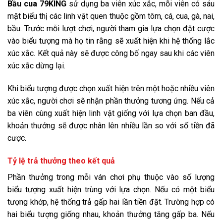
Bầu cua 79KING
sử dụng ba viên xúc xắc, mỗi viên có sáu
mặt biểu thị các linh vật quen thuộc gồm tôm, cá, cua, gà, nai,
bầu. Trước mỗi lượt chơi, người tham gia lựa chọn đặt cược
vào biểu tượng mà họ tin rằng sẽ xuất hiện khi hệ thống lắc
xúc xắc. Kết quả này sẽ được công bố ngay sau khi các viên
xúc xắc dừng lại.
Khi biểu tượng được chọn xuất hiện trên một hoặc nhiều viên
xúc xắc, người chơi sẽ nhận phần thưởng tương ứng. Nếu cả
ba viên cùng xuất hiện linh vật giống với lựa chọn ban đầu,
khoản thưởng sẽ được nhân lên nhiều lần so với số tiền đã
cược.
Tỷ
lệ t
r
ả thưởng th
eo kế
t quả
Phần thưởng trong mỗi ván chơi phụ thuộc vào số lượng
biểu tượng xuất hiện trùng với lựa chọn. Nếu có một biểu
tượng khớp, hệ thống trả gấp hai lần tiền đặt. Trường hợp có
hai biểu tượng giống nhau, khoản thưởng tăng gấp ba. Nếu