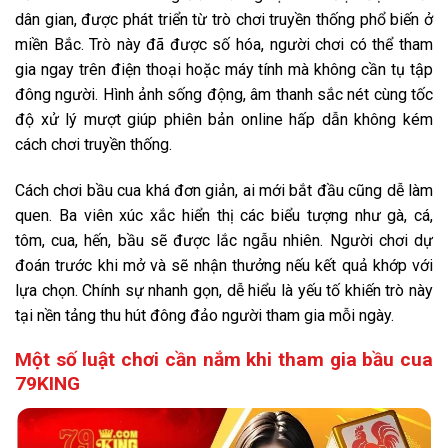
dân gian, được phát triển từ trò chơi truyền thống phổ biến ở
miền Bắc. Trò này đã được số hóa, người chơi có thể tham
gia ngay trên điện thoại hoặc máy tính mà không cần tụ tập
đông người. Hình ảnh sống động, âm thanh sắc nét cùng tốc
độ xử lý mượt giúp phiên bản online hấp dẫn không kém
cách chơi truyền thống.
Cách chơi bầu cua khá đơn giản, ai mới bắt đầu cũng dễ làm
quen. Ba viên xúc xắc hiển thị các biểu tượng như gà, cá,
tôm, cua, hến, bầu sẽ được lắc ngẫu nhiên.
Người chơi dự
đoán trước khi mở và sẽ nhận thưởng nếu kết quả khớp với
lựa chọn
.
Chính sự nhanh gọn, dễ hiểu là yếu tố khiến trò này
tại nền tảng thu hút đông đảo người tham gia mỗi ngày.
Một số luật chơi cần nắm khi tham gia bầu cua
79KING