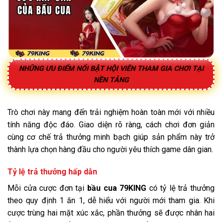
NHỮNG ƯU ĐIỂM NỔI BẬT HỘI VIÊN THAM GIA CHƠI TẠI
NỀN TẢNG
Trò chơi này mang đến trải nghiệm hoàn toàn mới với nhiều
tính năng độc đáo. Giao diện rõ ràng, cách chơi đơn giản
cùng cơ chế trả thưởng minh bạch giúp sản phẩm này trở
thành lựa chọn hàng đầu cho người yêu thích game dân gian.
Tỷ lệ trả thưởng hấp dẫn
Mỗi cửa cược đơn tại
bầu cua 79KING
có tỷ lệ trả thưởng
theo quy định 1 ăn 1, dễ hiểu với người mới tham gia. Khi
cược trùng hai mặt xúc xắc, phần thưởng sẽ được nhân hai